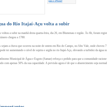
para o iPhone!
ua do Rio Itajaí-Açu volta a subir
çu voltou a subir na manhã desta quarta-feira, dia 26, em Blumenau e região. Às 6h, foram regis
número chegou a 1780.
os sejam a chuva que ocorreu na noite de ontem em Rio do Campo, no Alto Vale, onde choveu
pode ter aumentando o nível de sujeira e argila no rio Itajaí-Açu, elevando a turbidez da água 
tônomo Municipal de Água e Esgoto (Samae) reforça o pedido para que a comunidade racione 
ando com apenas 50% da sua capacidade. A previsão agora é de que o abastecimento seja norma
 importantes