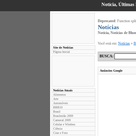
Notícia, Últimas
Deprecated
: Function spli
Notícias
Notícia, Notícias de Bl
Você está em:
Notícias
»
B
Site de Notícias
Página Inicial
BUSCA:
Anúncios Google
Notícias Atuais
Alimentos
Arte
Automóveis
BBB10
Brasil
Brasileirão 2009
Carnaval 2009
Celular e Wireless
Ciência
Cine e Foto