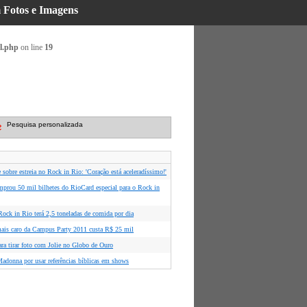
m Fotos e Imagens
l.php
on line
19
Pesquisa personalizada
 sobre estreia no Rock in Rio: 'Coração está aceleradíssimo!'
mprou 50 mil bilhetes do RioCard especial para o Rock in
ock in Rio terá 2,5 toneladas de comida por dia
is caro da Campus Party 2011 custa R$ 25 mil
ara tirar foto com Jolie no Globo de Ouro
Madonna por usar referências bíblicas em shows