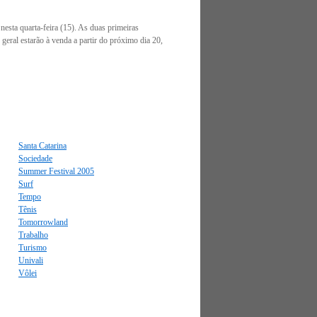
esta quarta-feira (15). As duas primeiras
geral estarão à venda a partir do próximo dia 20,
Santa Catarina
Sociedade
Summer Festival 2005
Surf
Tempo
Tênis
Tomorrowland
Trabalho
Turismo
Univali
Vôlei