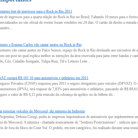
imeiro lote de ingressos para o Rock in Rio 2011
ote de ingressos para a quarta edição do Rock in Rio no Brasil. Faltando 10 meses para o festi
rcializados no site oficial do evento foram vendidos em 24 dias. O cartão dá direito a entrada e
utubro....
unes e Erasmo Carlos vão cantar juntos no Rock in Rio
tunes vão cantar juntos no Palco Sunset, espaço do Rock in Rio destinado aos encontros de art
 com um post no qual explica melhor as intenções da área reservada para jams entre bandas e c
, Céu, Cidadão Instigado, Tulipa Ruiz, Tiê e Letieres Leite...
T custará R$ 101,16 para automóveis e utilitários em 2011
guros Privados (CNSP) reajustou para 2011 o seguro obrigatório para veículos (DPVAT). O s
tomotores (IPVA), terá reajuste de 7,83% para automóveis e utilitários, passando de R$ 89,61 
guro o valor de R$ 4,15 pela emissão da cobrança da apólice ou do bilhete do...
i priorizar veículos do Mercosul, diz ministra da Indústria
a Argentina, Debora Giorgi, pediu às empresas importadoras de automóveis que implementem um
ona do Mercosul. A ministra - chamada ironicamente de "Senhora Protecionismo" - indicou que
s de fora do bloco do Cone Sul. O pedido, em tom categórico, foi realizado durante uma reuniã