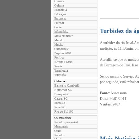
Cinema
Cultura
Economia
Educação
Empresas
Futebol
Gente
Turbidez da ág
Informática
Meio ambiente
Mundo
A turbidez do rio Itajaí-A
Música
medição, às 11h30min, o 
Oktoberfest
Pequim 2008
Política
Acredita-se que os motiv
Receita Federal
da Barragem de Taió. Isso 
Saúde
Tecnologia
Televisão
Sendo assim, o Serviço Au
Cidades
por segundo, está trabalh
Balneário Camboriú
Blumenau-SC
Fonte
: Assessoria
Brusque-SC
Data
: 26/01/2011
Gaspar-SC
Ilhota-SC
Visitas
: 9467
Itajaí-SC
Rio do Sul-SC
Outros Sites
Recados para orkut
Mensagens
Orkut
Recados
Mais Notícias