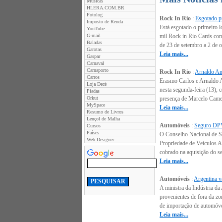
Músicas
HLERA.COM.BR
Fotolog
Rock In Rio
:
Esgotado pr
Imposto de Renda
Está esgotado o primeiro l
YouTube
G-mail
mil Rock in Rio Cards come
Baladas
de 23 de setembro a 2 de o
Garotas
Leia mais...
Gaspar
Carnaval
Carnaporto
Rock In Rio
:
Arnaldo Ant
Carros
Erasmo Carlos e Arnaldo An
Loja Decé
nesta segunda-feira (13),
Piadas
Orkut
presença de Marcelo Camelo
MySpace
Leia mais...
Resumo de Livros
Lençol de Malha
Automóveis
:
Seguro DPVA
Cursos
Países
O Conselho Nacional de Se
Web Designer
Propriedade de Veículos Au
cobrado na aquisição do se
Leia mais...
Automóveis
:
Argentina va
A ministra da Indústria d
provenientes de fora da z
de importação de automóvei
Leia mais...