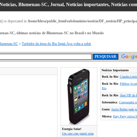
 Notícias, Blumenau-SC, Jornal, Notícias importantes, Notícias co
t() is deprecated in
/home/hlera/public_html/subdominios/noticia/DF_noticia/HP_principa
umenau-SC, últimas notícias de Blumenau-SC no Brasil e no Mundo
lumenau-SC
»
Turbidez da água do Rio Itajaí-Açu volta a subir
Notícias Importantes
Rock In Rio
:
Claudia Leitte
Rock In Rio
:
Público já co
Rio
Rock In Rio
:
Área VIP do R
Informática
:
Computador ma
Gente
:
Justin Bieber pede p
Música
:
Katy Perry critica 
Energia Solar!
Um case com painel solar