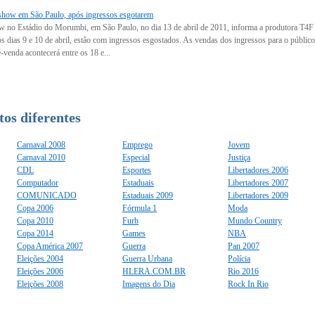
 show em São Paulo, após ingressos esgotarem
w no Estádio do Morumbi, em São Paulo, no dia 13 de abril de 2011, informa a produtora T4F n
s dias 9 e 10 de abril, estão com ingressos esgostados. As vendas dos ingressos para o público 
-venda acontecerá entre os 18 e...
os diferentes
Carnaval 2008
Emprego
Jovem
Carnaval 2010
Especial
Justiça
CDL
Esportes
Libertadores 2006
Computador
Estaduais
Libertadores 2007
COMUNICADO
Estaduais 2009
Libertadores 2009
Copa 2006
Fórmula 1
Moda
Copa 2010
Furb
Mundo Country
Copa 2014
Games
NBA
Copa América 2007
Guerra
Pan 2007
Eleições 2004
Guerra Urbana
Polícia
Eleições 2006
HLERA.COM.BR
Rio 2016
Eleições 2008
Imagens do Dia
Rock In Rio