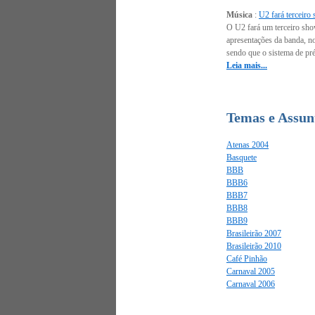
Música
:
U2 fará terceiro
O U2 fará um terceiro sho
apresentações da banda, no
sendo que o sistema de pré
Leia mais...
Temas e Assunt
Atenas 2004
Basquete
BBB
BBB6
BBB7
BBB8
BBB9
Brasileirão 2007
Brasileirão 2010
Café Pinhão
Carnaval 2005
Carnaval 2006