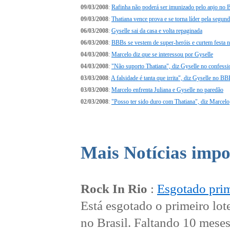
09/03/2008
:
Rafinha não poderá ser imunizado pelo anjo no
09/03/2008
:
Thatiana vence prova e se torna líder pela segun
06/03/2008
:
Gyselle sai da casa e volta repaginada
06/03/2008
:
BBBs se vestem de super-heróis e curtem festa n
04/03/2008
:
Marcelo diz que se interessou por Gyselle
04/03/2008
:
"Não suporto Thatiana", diz Gyselle no confess
03/03/2008
:
A falsidade é tanta que irrita", diz Gyselle no B
03/03/2008
:
Marcelo enfrenta Juliana e Gyselle no paredão
02/03/2008
:
"Posso ter sido duro com Thatiana", diz Marcelo
Mais Notícias impo
Rock In Rio
:
Esgotado prim
Está esgotado o primeiro lot
no Brasil. Faltando 10 meses