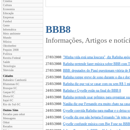
Cinema
Cultura
Economia
Educação
Empresas
Futebol
Gente
BBB8
Informática
Meio ambiente
Mundo
Informações, Artigos e notí
Música
Oktoberfest
Pequim 2008
Política
27/03/2008
:
"Minha vida está uma loucura", diz Rafinha após 
Receita Federal
Saúde
27/03/2008
:
Rafinha pretende fazer música sobre BBB com T
Tecnologia
Televisão
27/03/2008
:
BBB: deputados do Piauí questionam vitória de 
Cidades
25/03/2008
:
Rafinha rompe greve de sono durante o dia e dor
Balneário Camboriú
25/03/2008
:
Rafinha diz que vai se casar com ou sem R$ 1 m
Blumenau-SC
Brusque-SC
24/03/2008
:
Rafinha e Gyselle estão na final do BBB 8
Gaspar-SC
Ilhota-SC
24/03/2008
:
Rafinha pretende usar prêmios para organizar su
Itajaí-SC
24/03/2008
:
Natália diz que Fernando era muito chato na ca
Rio do Sul-SC
Outros Sites
24/03/2008
:
Gyselle convida Rafinha para malhar e o deixa s
Recados para orkut
24/03/2008
:
Gyselle diz que não beijaria Fernando "de jeito
Mensagens
Orkut
24/03/2008
:
Gyselle confunde música com Big Fone no BBB
Recados