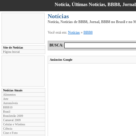
Notícia, Últimas Notícias, BBB8, Jornal
Notícias
Notícia, Notícias de BBB8, Jornal, BBB8 no Brasil e no
Você está em:
Notícias
»
BBB8
BUSCA:
Site de Notícias
Página Inicial
Anúncios Google
Notícias Atuais
Alimentos
Arte
Automóveis
BBB10
Brasil
Brasileirão 2009
Carnaval 2009
Celular e Wireless
Ciência
Cine e Foto