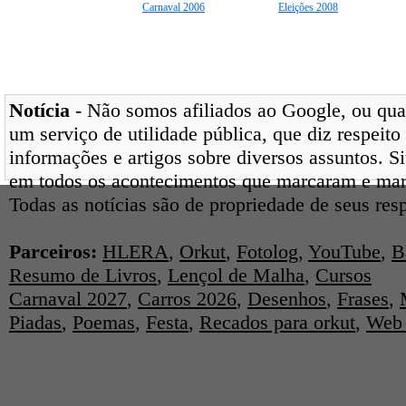
Carnaval 2006
Eleições 2008
Notícia
- Não somos afiliados ao Google, ou qual
um serviço de utilidade pública, que diz respeito
informações e artigos sobre diversos assuntos. Si
em todos os acontecimentos que marcaram e ma
Todas as notícias são de propriedade de seus res
Parceiros:
HLERA
,
Orkut
,
Fotolog
,
YouTube
,
B
Resumo de Livros
,
Lençol de Malha
,
Cursos
Carnaval 2027
,
Carros 2026
,
Desenhos
,
Frases
,
Piadas
,
Poemas
,
Festa
,
Recados para orkut
,
Web 