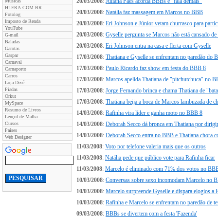
20/03/2008
:
Juliana Paes acorda BBBs e "fala demais"
Músicas
HLERA.COM.BR
20/03/2008
:
Natália faz massagem em Marcos no BBB
Fotolog
Imposto de Renda
20/03/2008
:
Eri Johnson e Júnior vetam churrasco para partic
YouTube
20/03/2008
:
Gyselle pergunta se Marcos não está cansado de t
G-mail
Baladas
20/03/2008
:
Eri Johnson entra na casa e flerta com Gyselle
Garotas
Gaspar
17/03/2008
:
Thatiana e Gyselle se enfrentam no paredão do
Carnaval
17/03/2008
:
Paulo Ricardo faz show em festa do BBB 8
Carnaporto
Carros
17/03/2008
:
Marcos apelida Thatiana de "pitchutchuca" no 
Loja Decé
Piadas
17/03/2008
:
Jorge Fernando brinca e chama Thatiana de "bata
Orkut
17/03/2008
:
Thatiana beija a boca de Marcos lambuzada de ch
MySpace
Resumo de Livros
14/03/2008
:
Rafinha vira líder e ganha moto no BBB 8
Lençol de Malha
Cursos
14/03/2008
:
Deborah Secco dá bronca em Thatiana por dirigi
Países
14/03/2008
:
Deborah Secco entra no BBB e Thatiana chora c
Web Designer
11/03/2008
:
Voto por telefone valeria mais que os outros
11/03/2008
:
Natália pede que público vote para Rafinha ficar
11/03/2008
:
Marcelo é eliminado com 71% dos votos no BB
10/03/2008
:
Conversas sobre sexo incomodam Marcelo no 
10/03/2008
:
Marcelo surpreende Gyselle e dispara elogios a 
10/03/2008
:
Rafinha e Marcelo se enfrentam no paredão de ter
09/03/2008
:
BBBs se divertem com a festa 'Fazenda'