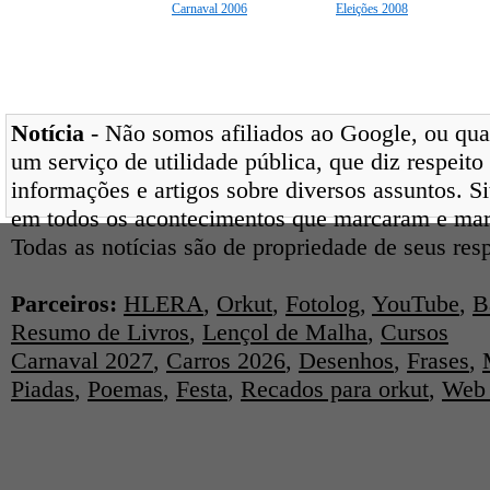
Carnaval 2006
Eleições 2008
Notícia
- Não somos afiliados ao Google, ou qual
um serviço de utilidade pública, que diz respeito
informações e artigos sobre diversos assuntos. Si
em todos os acontecimentos que marcaram e ma
Todas as notícias são de propriedade de seus res
Parceiros:
HLERA
,
Orkut
,
Fotolog
,
YouTube
,
B
Resumo de Livros
,
Lençol de Malha
,
Cursos
Carnaval 2027
,
Carros 2026
,
Desenhos
,
Frases
,
Piadas
,
Poemas
,
Festa
,
Recados para orkut
,
Web 