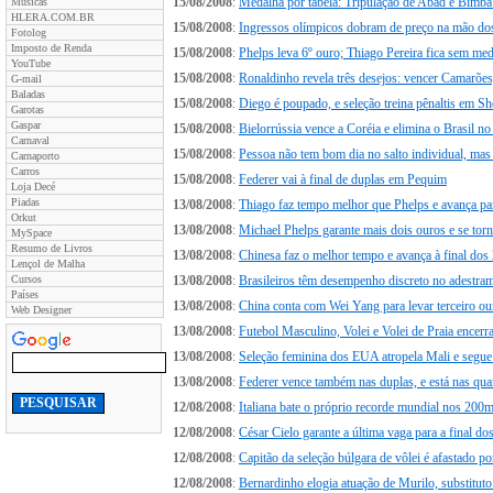
15/08/2008
:
Medalha por tabela: Tripulação de Abad e Bimba
Músicas
HLERA.COM.BR
15/08/2008
:
Ingressos olímpicos dobram de preço na mão do
Fotolog
Imposto de Renda
15/08/2008
:
Phelps leva 6º ouro; Thiago Pereira fica sem me
YouTube
15/08/2008
:
Ronaldinho revela três desejos: vencer Camarões
G-mail
Baladas
15/08/2008
:
Diego é poupado, e seleção treina pênaltis em S
Garotas
Gaspar
15/08/2008
:
Bielorrússia vence a Coréia e elimina o Brasil n
Carnaval
15/08/2008
:
Pessoa não tem bom dia no salto individual, mas
Carnaporto
Carros
15/08/2008
:
Federer vai à final de duplas em Pequim
Loja Decé
Piadas
13/08/2008
:
Thiago faz tempo melhor que Phelps e avança p
Orkut
13/08/2008
:
Michael Phelps garante mais dois ouros e se torna
MySpace
Resumo de Livros
13/08/2008
:
Chinesa faz o melhor tempo e avança à final dos
Lençol de Malha
Cursos
13/08/2008
:
Brasileiros têm desempenho discreto no adestra
Países
13/08/2008
:
China conta com Wei Yang para levar terceiro o
Web Designer
13/08/2008
:
Futebol Masculino, Volei e Volei de Praia encerr
13/08/2008
:
Seleção feminina dos EUA atropela Mali e segue 
13/08/2008
:
Federer vence também nas duplas, e está nas quar
12/08/2008
:
Italiana bate o próprio recorde mundial nos 200m
12/08/2008
:
César Cielo garante a última vaga para a final 
12/08/2008
:
Capitão da seleção búlgara de vôlei é afastado po
12/08/2008
:
Bernardinho elogia atuação de Murilo, substituto