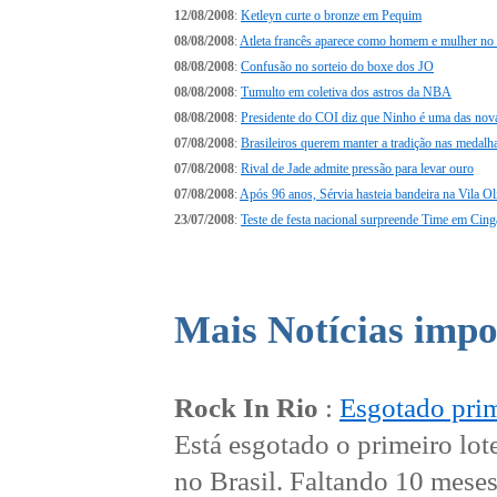
12/08/2008
:
Ketleyn curte o bronze em Pequim
08/08/2008
:
Atleta francês aparece como homem e mulher no 
08/08/2008
:
Confusão no sorteio do boxe dos JO
08/08/2008
:
Tumulto em coletiva dos astros da NBA
08/08/2008
:
Presidente do COI diz que Ninho é uma das nov
07/08/2008
:
Brasileiros querem manter a tradição nas medalh
07/08/2008
:
Rival de Jade admite pressão para levar ouro
07/08/2008
:
Após 96 anos, Sérvia hasteia bandeira na Vila O
23/07/2008
:
Teste de festa nacional surpreende Time em Cin
Mais Notícias impo
Rock In Rio
:
Esgotado prim
Está esgotado o primeiro lot
no Brasil. Faltando 10 meses