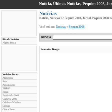
Notícia, Últimas Notícias, Pequim 2008, Jo
Notícias
Notícia, Notícias de Pequim 2008, Jornal, Pequim 2008 
Você está em:
Notícias
»
Pequim 2008
BUSCA:
Site de Notícias
Página Inicial
Anúncios Google
Notícias Atuais
Alimentos
Arte
Automóveis
BBB10
Brasil
Brasileirão 2009
Carnaval 2009
Celular e Wireless
Ciência
Cine e Foto