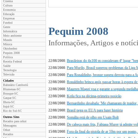
Cinema
Cultura
Economia
Educação
Empresas
Futebol
Gente
Pequim 2008
Informática
Meio ambiente
Mundo
Informações, Artigos e notí
Música
Oktoberfest
Pequim 2008
Política
22/08/2008
:
Brasileiras do 4x100 m consideram 4º lugar "be
Receita Federal
Saúde
22/08/2008
:
Para Murilo, Brasil superou problemas da Liga 
Tecnologia
Televisão
22/08/2008
:
Para Ronaldinho, bronze supera derrota para a A
Cidades
22/08/2008
:
Ronaldinho brinca após passar horas à espera d
Balneário Camboriú
22/08/2008
:
Maurren Maggi voa e garante a segunda medalha
Blumenau-SC
Brusque-SC
22/08/2008
:
Keila fica na décima-primeira posição
Gaspar-SC
Ilhota-SC
22/08/2008
:
Bernardinho desabafa: 'Me chamaram de traidor, 
Itajaí-SC
22/08/2008
:
Brasil pega os EUA para fazer história
Rio do Sul-SC
Outros Sites
22/08/2008
:
Somália está de olho em Usain Bolt
Recados para orkut
22/08/2008
:
De cabeça mais fria, Fabiana Murer já admite vol
Mensagens
Orkut
15/08/2008
:
Fora da final da pistola de ar 10m por um ponto,
Recados