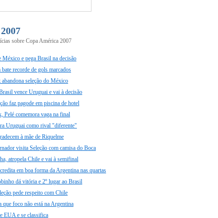
 2007
tícias sobre Copa América 2007
e México e pega Brasil na decisão
bate recorde de gols marcados
 abandona seleção do México
Brasil vence Uruguai e vai à decisão
eção faz pagode em piscina de hotel
 Pelé comemora vaga na final
ra Uruguai como rival "diferente"
gradecem à mãe de Riquelme
rnador visita Seleção com camisa do Boca
ha, atropela Chile e vai à semifinal
redita em boa forma da Argentina nas quartas
binho dá vitória e 2º lugar ao Brasil
leção pede respeito com Chile
 que foco não está na Argentina
e EUA e se classifica