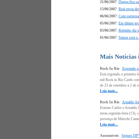
21/06/2007
:
Dunga fica sa
15/06/2007
:
Real envia d
06/06/2007
:
Com surpresa
05/06/2007
:
Em último tes
03/06/2007
:
Robinho diz q
01/06/2007
:
Simon será o 
Mais Notícias
Rock In Rio
:
Esgotado pr
Está esgotado o primeiro l
mil Rock in Rio Cards come
de 23 de setembro a 2 de o
Leia mais...
Rock In Rio
:
Arnaldo Ant
Erasmo Carlos e Arnaldo An
nesta segunda-feira (13),
presença de Marcelo Camelo
Leia mais...
Automóveis
:
Seguro DPVA