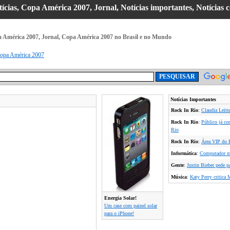
tícias, Copa América 2007, Jornal, Notícias importantes, Notícias
pa América 2007, Jornal, Copa América 2007 no Brasil e no Mundo
opa América 2007
Notícias Importantes
Rock In Rio
:
Claudia Leitte
Rock In Rio
:
Público já co
Rio
Rock In Rio
:
Área VIP do R
Informática
:
Computador ma
Gente
:
Justin Bieber pede p
Música
:
Katy Perry critica 
Energia Solar!
Um case com painel solar
para o iPhone!