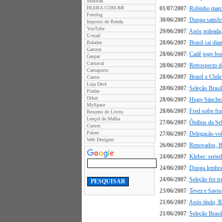
Músicas
HLERA.COM.BR
01/07/2007
:
Robinho marca
Fotolog
30/06/2007
:
Dunga satisfe
Imposto de Renda
YouTube
29/06/2007
:
Após goleada, 
G-mail
28/06/2007
:
Brasil cai dia
Baladas
Garotas
28/06/2007
:
Cadê jogo bon
Gaspar
Carnaval
28/06/2007
:
Retrospecto d
Carnaporto
28/06/2007
:
Brasil x Chil
Carros
Loja Decé
28/06/2007
:
Seleção Brasi
Piadas
Orkut
28/06/2007
:
Hugo Sánchez
MySpace
28/06/2007
:
Fred sofre fra
Resumo de Livros
Lençol de Malha
27/06/2007
:
Ônibus da Sel
Cursos
Países
27/06/2007
:
Delegação vol
Web Designer
26/06/2007
:
Renovados, B
24/06/2007
:
Kleber: serie
24/06/2007
:
Dunga lembra 
24/06/2007
:
Seleção fez t
23/06/2007
:
Tevez e Savio
21/06/2007
:
Após título, 
21/06/2007
:
Seleção Brasil