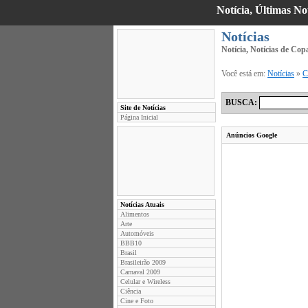
Notícia, Últimas No
Notícias
Notícia, Notícias de Co
Você está em:
Notícias
»
C
BUSCA:
Site de Notícias
Página Inicial
Anúncios Google
Notícias Atuais
Alimentos
Arte
Automóveis
BBB10
Brasil
Brasileirão 2009
Carnaval 2009
Celular e Wireless
Ciência
Cine e Foto