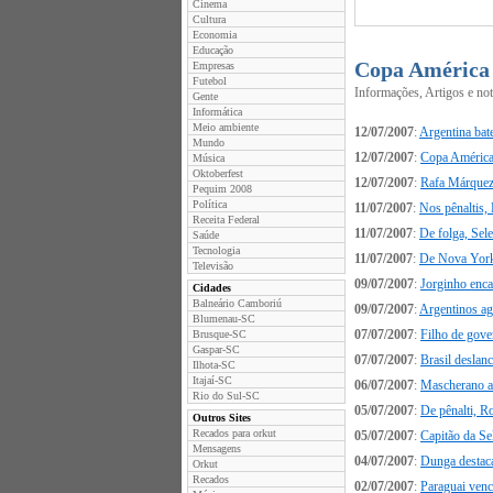
Cinema
Cultura
Economia
Educação
Copa América
Empresas
Futebol
Informações, Artigos e no
Gente
Informática
Meio ambiente
12/07/2007
:
Argentina bat
Mundo
12/07/2007
:
Copa América 
Música
Oktoberfest
12/07/2007
:
Rafa Márquez
Pequim 2008
Política
11/07/2007
:
Nos pênaltis, 
Receita Federal
11/07/2007
:
De folga, Sel
Saúde
Tecnologia
11/07/2007
:
De Nova York,
Televisão
09/07/2007
:
Jorginho enca
Cidades
Balneário Camboriú
09/07/2007
:
Argentinos a
Blumenau-SC
07/07/2007
:
Filho de gove
Brusque-SC
Gaspar-SC
07/07/2007
:
Brasil deslanc
Ilhota-SC
Itajaí-SC
06/07/2007
:
Mascherano ac
Rio do Sul-SC
05/07/2007
:
De pênalti, Ro
Outros Sites
Recados para orkut
05/07/2007
:
Capitão da Se
Mensagens
04/07/2007
:
Dunga destaca
Orkut
Recados
02/07/2007
:
Paraguai venc