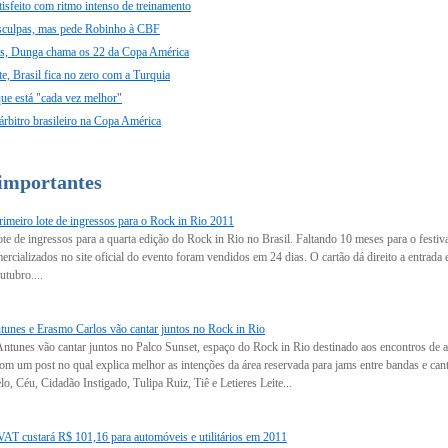
tisfeito com ritmo intenso de treinamento
esculpas, mas pede Robinho à CBF
s, Dunga chama os 22 da Copa América
te, Brasil fica no zero com a Turquia
ue está "cada vez melhor"
árbitro brasileiro na Copa América
 importantes
imeiro lote de ingressos para o Rock in Rio 2011
ote de ingressos para a quarta edição do Rock in Rio no Brasil. Faltando 10 meses para o festi
rcializados no site oficial do evento foram vendidos em 24 dias. O cartão dá direito a entrada e
utubro....
unes e Erasmo Carlos vão cantar juntos no Rock in Rio
tunes vão cantar juntos no Palco Sunset, espaço do Rock in Rio destinado aos encontros de art
 com um post no qual explica melhor as intenções da área reservada para jams entre bandas e c
, Céu, Cidadão Instigado, Tulipa Ruiz, Tiê e Letieres Leite...
T custará R$ 101,16 para automóveis e utilitários em 2011