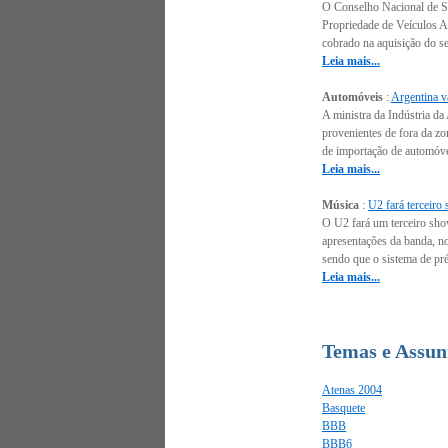
O Conselho Nacional de Se
Propriedade de Veículos Au
cobrado na aquisição do se
Leia mais...
Automóveis
:
Argentina va
A ministra da Indústria d
provenientes de fora da z
de importação de automóvei
Leia mais...
Música
:
U2 fará terceiro
O U2 fará um terceiro sho
apresentações da banda, no
sendo que o sistema de pré
Leia mais...
Temas e Assunt
Atenas 2004
Basquete
BBB
BBB6