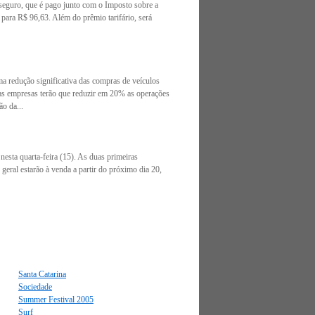
eguro, que é pago junto com o Imposto sobre a
para R$ 96,63. Além do prêmio tarifário, será
a redução significativa das compras de veículos
 as empresas terão que reduzir em 20% as operações
o da...
esta quarta-feira (15). As duas primeiras
geral estarão à venda a partir do próximo dia 20,
Santa Catarina
Sociedade
Summer Festival 2005
Surf