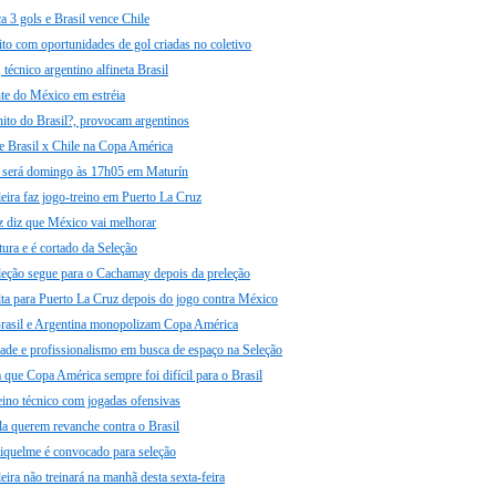
 3 gols e Brasil vence Chile
ito com oportunidades de gol criadas no coletivo
técnico argentino alfineta Brasil
nte do México em estréia
ito do Brasil?, provocam argentinos
e Brasil x Chile na Copa América
e será domingo às 17h05 em Maturín
leira faz jogo-treino em Puerto La Cruz
 diz que México vai melhorar
tura e é cortado da Seleção
eção segue para o Cachamay depois da preleção
ta para Puerto La Cruz depois do jogo contra México
rasil e Argentina monopolizam Copa América
dade e profissionalismo em busca de espaço na Seleção
que Copa América sempre foi difícil para o Brasil
reino técnico com jogadas ofensivas
la querem revanche contra o Brasil
Riquelme é convocado para seleção
eira não treinará na manhã desta sexta-feira