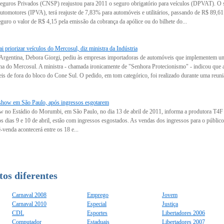
guros Privados (CNSP) reajustou para 2011 o seguro obrigatório para veículos (DPVAT). O s
tomotores (IPVA), terá reajuste de 7,83% para automóveis e utilitários, passando de R$ 89,61 
guro o valor de R$ 4,15 pela emissão da cobrança da apólice ou do bilhete do...
i priorizar veículos do Mercosul, diz ministra da Indústria
a Argentina, Debora Giorgi, pediu às empresas importadoras de automóveis que implementem um
ona do Mercosul. A ministra - chamada ironicamente de "Senhora Protecionismo" - indicou que
s de fora do bloco do Cone Sul. O pedido, em tom categórico, foi realizado durante uma reuniã
 show em São Paulo, após ingressos esgotarem
w no Estádio do Morumbi, em São Paulo, no dia 13 de abril de 2011, informa a produtora T4F n
s dias 9 e 10 de abril, estão com ingressos esgostados. As vendas dos ingressos para o público 
-venda acontecerá entre os 18 e...
os diferentes
Carnaval 2008
Emprego
Jovem
Carnaval 2010
Especial
Justiça
CDL
Esportes
Libertadores 2006
Computador
Estaduais
Libertadores 2007