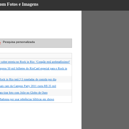
 com Fotos e Imagens
Pesquisa personalizada
 sobre estreia no Rock in Rio: 'Coração está aceleradíssimo!'
mprou 50 mil bilhetes do RioCard especial para o Rock in
ock in Rio terá 2,5 toneladas de comida por dia
is caro da Campus Party 2011 custa R$ 25 mil
ara tirar foto com Jolie no Globo de Ouro
Madonna por usar referências bíblicas em shows