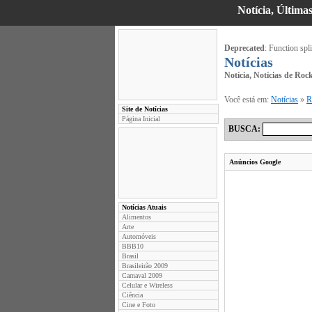
Notícia, Última
Deprecated
: Function spli
Notícias
Notícia, Notícias de Roc
Você está em:
Notícias
»
R
Site de Notícias
Página Inicial
BUSCA:
Anúncios Google
Notícias Atuais
Alimentos
Arte
Automóveis
BBB10
Brasil
Brasileirão 2009
Carnaval 2009
Celular e Wireless
Ciência
Cine e Foto