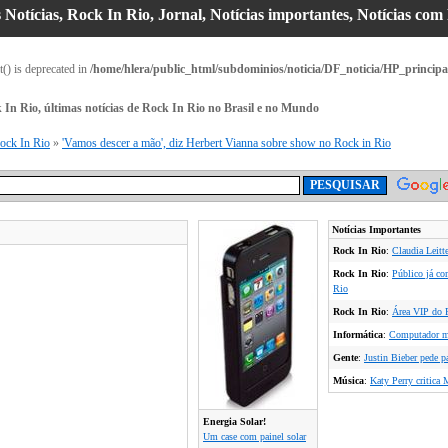
s Notícias, Rock In Rio, Jornal, Notícias importantes, Notícias com
t() is deprecated in
/home/hlera/public_html/subdominios/noticia/DF_noticia/HP_principa
k In Rio, últimas notícias de Rock In Rio no Brasil e no Mundo
ock In Rio
»
'Vamos descer a mão', diz Herbert Vianna sobre show no Rock in Rio
Notícias Importantes
Rock In Rio
:
Claudia Leitte
Rock In Rio
:
Público já co
Rio
Rock In Rio
:
Área VIP do R
Informática
:
Computador ma
Gente
:
Justin Bieber pede p
Música
:
Katy Perry critica 
Energia Solar!
Um case com painel solar