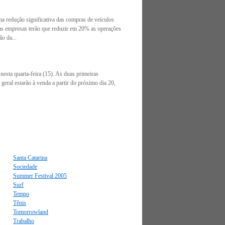
a redução significativa das compras de veículos
 as empresas terão que reduzir em 20% as operações
o da...
esta quarta-feira (15). As duas primeiras
geral estarão à venda a partir do próximo dia 20,
Santa Catarina
Sociedade
Summer Festival 2005
Surf
Tempo
Tênis
Tomorrowland
Trabalho