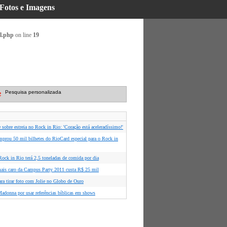
 Fotos e Imagens
l.php
on line
19
Pesquisa personalizada
 sobre estreia no Rock in Rio: 'Coração está aceleradíssimo!'
mprou 50 mil bilhetes do RioCard especial para o Rock in
ock in Rio terá 2,5 toneladas de comida por dia
is caro da Campus Party 2011 custa R$ 25 mil
ara tirar foto com Jolie no Globo de Ouro
Madonna por usar referências bíblicas em shows