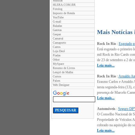
Músicas
HLERA.COM.BR
Fotolog
Imposto de Renda
YouTube
G-mail
Baladas
Garotas
Mais Notícias
Gaspar
Carnaval
Carnaporto
Rock In Rio
:
Esgotado pr
Carros
Está esgotado o primeiro l
Loja Decé
mil Rock in Rio Cards come
Piadas
Orkut
de 23 de setembro a 2 de o
MySpace
Leia mais...
Resumo de Livros
Lençol de Malha
Rock In Rio
:
Arnaldo Ant
Cursos
Países
Erasmo Carlos e Arnaldo An
Web Designer
nesta segunda-feira (13),
presença de Marcelo Camelo
Leia mais...
Automóveis
:
Seguro DPVA
O Conselho Nacional de Se
Propriedade de Veículos Au
cobrado na aquisição do se
Leia mais...