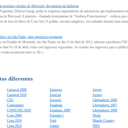
i priorizar veículos do Mercosul, diz ministra da Indústria
a Argentina, Debora Giorgi, pediu às empresas importadoras de automóveis que implementem um
ona do Mercosul. A ministra - chamada ironicamente de "Senhora Protecionismo" - indicou que
s de fora do bloco do Cone Sul. O pedido, em tom categórico, foi realizado durante uma reuniã
 show em São Paulo, após ingressos esgotarem
w no Estádio do Morumbi, em São Paulo, no dia 13 de abril de 2011, informa a produtora T4F n
s dias 9 e 10 de abril, estão com ingressos esgostados. As vendas dos ingressos para o público 
-venda acontecerá entre os 18 e...
os diferentes
Carnaval 2008
Emprego
Jovem
Carnaval 2010
Especial
Justiça
CDL
Esportes
Libertadores 2006
Computador
Estaduais
Libertadores 2007
COMUNICADO
Estaduais 2009
Libertadores 2009
Copa 2006
Fórmula 1
Moda
Copa 2010
Furb
Mundo Country
Copa 2014
Games
NBA