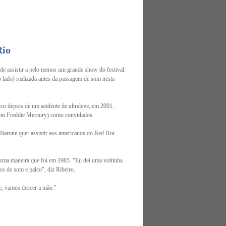
Rio
de assistir a pelo menos um grande show do festival:
o lado) realizada antes da passagem de som nesta
co depois de um acidente de ultraleve, em 2001.
com Freddie Mercury) como convidados.
 Barone quer assistir aos americanos do Red Hot
esma maneira que foi em 1985. "Eu dei uma voltinha
os de som e palco", diz Ribeiro.
e, vamos descer a mão."