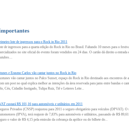
 importantes
imeiro lote de ingressos para o Rock in Rio 2011
ote de ingressos para a quarta edição do Rock in Rio no Brasil. Faltando 10 meses para o festi
rcializados no site oficial do evento foram vendidos em 24 dias. O cartão dá direito a entrada e
utubro....
unes e Erasmo Carlos vão cantar juntos no Rock in Rio
tunes vão cantar juntos no Palco Sunset, espaço do Rock in Rio destinado aos encontros de art
 com um post no qual explica melhor as intenções da área reservada para jams entre bandas e c
, Céu, Cidadão Instigado, Tulipa Ruiz, Tiê e Letieres Leite...
T custará R$ 101,16 para automóveis e utilitários em 2011
guros Privados (CNSP) reajustou para 2011 o seguro obrigatório para veículos (DPVAT). O s
tomotores (IPVA), terá reajuste de 7,83% para automóveis e utilitários, passando de R$ 89,61 
guro o valor de R$ 4,15 pela emissão da cobrança da apólice ou do bilhete do...