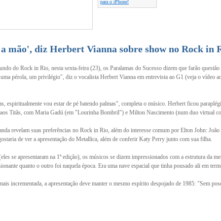
para o iPhone!
 a mão', diz Herbert Vianna sobre show no Rock in 
ndo do Rock in Rio, nesta sexta-feira (23), os Paralamas do Sucesso dizem que farão questão 
 uma pérola, um privilégio", diz o vocalista Herbert Vianna em entrevista ao G1 (veja o vídeo a
, espiritualmente vou estar de pé batendo palmas", completa o músico. Herbert ficou paraplégi
 aos Titãs, com Maria Gadú (em "Lourinha Bombril") e Milton Nascimento (num duo virtual 
banda revelam suas preferências no Rock in Rio, além do interesse comum por Elton John: João
gostaria de ver a apresentação do Metallica, além de conferir Katy Perry junto com sua filha.
(eles se apresentaram na 1ª edição), os músicos se dizem impressionados com a estrutura da m
sionante quanto o outro foi naquela época. Era uma nave espacial que tinha pousado ali em term
 mais incrementada, a apresentação deve manter o mesmo espírito despojado de 1985: "Sem pos