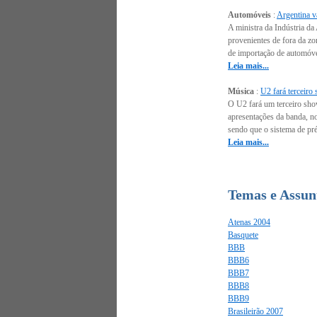
Automóveis
:
Argentina va
A ministra da Indústria d
provenientes de fora da z
de importação de automóvei
Leia mais...
Música
:
U2 fará terceiro
O U2 fará um terceiro sho
apresentações da banda, no
sendo que o sistema de pré
Leia mais...
Temas e Assunt
Atenas 2004
Basquete
BBB
BBB6
BBB7
BBB8
BBB9
Brasileirão 2007