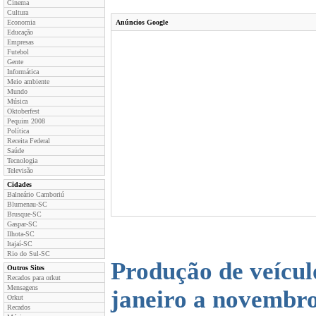
Cinema
Cultura
Economia
Anúncios Google
Educação
Empresas
Futebol
Gente
Informática
Meio ambiente
Mundo
Música
Oktoberfest
Pequim 2008
Política
Receita Federal
Saúde
Tecnologia
Televisão
Cidades
Balneário Camboriú
Blumenau-SC
Brusque-SC
Gaspar-SC
Ilhota-SC
Itajaí-SC
Rio do Sul-SC
Produção de veícu
Outros Sites
Recados para orkut
Mensagens
janeiro a novembr
Orkut
Recados