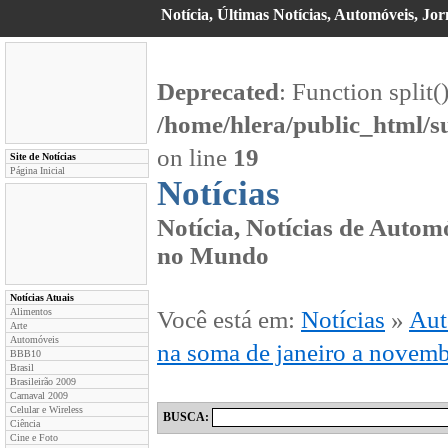
Notícia, Últimas Notícias, Automóveis, Jor
Deprecated
: Function split(
/home/hlera/public_html/s
on line
19
Site de Notícias
Página Inicial
Notícias
Notícia, Notícias de Automó
no Mundo
Notícias Atuais
Alimentos
Você está em:
Notícias
»
Aut
Arte
Automóveis
na soma de janeiro a novem
BBB10
Brasil
Brasileirão 2009
Carnaval 2009
Celular e Wireless
BUSCA:
Ciência
Cine e Foto