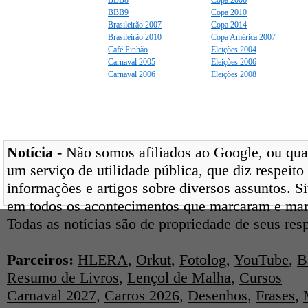
BBB8
Copa 2006
BBB9
Copa 2010
Brasileirão 2007
Copa 2014
Brasileirão 2010
Copa América 2007
Café Pinhão
Eleições 2004
Carnaval 2005
Eleições 2006
Carnaval 2006
Eleições 2008
Notícia
- Não somos afiliados ao Google, ou qual
um serviço de utilidade pública, que diz respeito
informações e artigos sobre diversos assuntos. Si
em todos os acontecimentos que marcaram e ma
Todas as notícias são de propriedade de seus res
Parceiros:
HLERA
,
Orkut
,
Fotolog
,
YouTube
,
B
Resumo de Livros
,
Lençol de Malha
,
Cursos
Carnaval 2027
,
Carros 2026
,
Desenhos
,
Frases
,