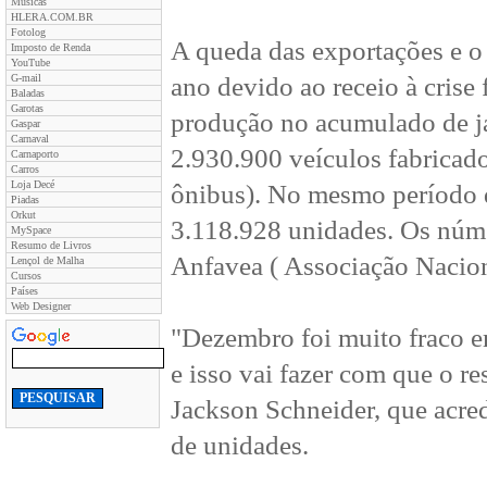
Músicas
HLERA.COM.BR
Fotolog
A queda das exportações e o
Imposto de Renda
YouTube
G-mail
ano devido ao receio à crise
Baladas
Garotas
produção no acumulado de j
Gaspar
Carnaval
2.930.900 veículos fabricad
Carnaporto
Carros
Loja Decé
ônibus). No mesmo período 
Piadas
Orkut
3.118.928 unidades. Os númer
MySpace
Resumo de Livros
Anfavea ( Associação Nacion
Lençol de Malha
Cursos
Países
Web Designer
"Dezembro foi muito fraco
e isso vai fazer com que o re
Jackson Schneider, que acre
de unidades.