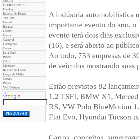
Músicas
HLERA.COM.BR
Fotolog
A indústria automobilística 
Imposto de Renda
YouTube
G-mail
importante evento do ano, o
Baladas
Garotas
evento terá dois dias exclusi
Gaspar
Carnaval
(16), e será aberto ao públic
Carnaporto
Carros
Loja Decé
Ao todo, 753 empresas de 30 
Piadas
Orkut
de veículos mostrando suas 
MySpace
Resumo de Livros
Lençol de Malha
Cursos
Países
Estão previstos 82 lançamen
Web Designer
1.2 TSFI, BMW X1, Mercede
RS, VW Polo BlueMotion 1.2 
Fiat Evo, Hyundai Tucson ix
Carros -conceitos, supercarr