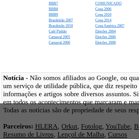
BBB7
COMUNICADO
BBB8
Copa 2006
BBB9
Copa 2010
Brasileirão 2007
Copa 2014
Brasileirão 2010
Copa América 2007
Café Pinhão
Eleições 2004
Carnaval 2005
Eleições 2006
Carnaval 2006
Eleições 2008
Notícia
- Não somos afiliados ao Google, ou qual
um serviço de utilidade pública, que diz respeito
informações e artigos sobre diversos assuntos. Si
em todos os acontecimentos que marcaram e ma
Todas as notícias são de propriedade de seus res
Parceiros:
HLERA
,
Orkut
,
Fotolog
,
YouTube
,
B
Resumo de Livros
,
Lençol de Malha
,
Cursos