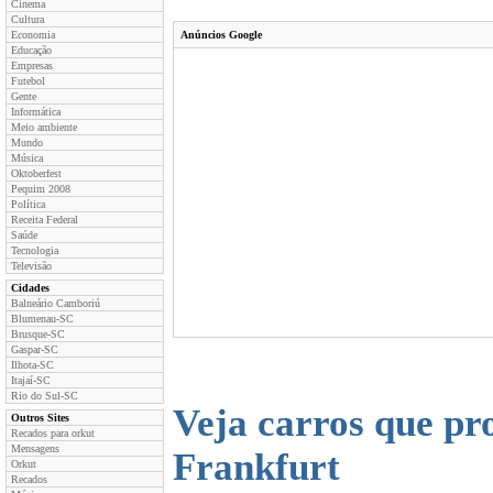
Cinema
Cultura
Economia
Anúncios Google
Educação
Empresas
Futebol
Gente
Informática
Meio ambiente
Mundo
Música
Oktoberfest
Pequim 2008
Política
Receita Federal
Saúde
Tecnologia
Televisão
Cidades
Balneário Camboriú
Blumenau-SC
Brusque-SC
Gaspar-SC
Ilhota-SC
Itajaí-SC
Rio do Sul-SC
Veja carros que pr
Outros Sites
Recados para orkut
Mensagens
Frankfurt
Orkut
Recados