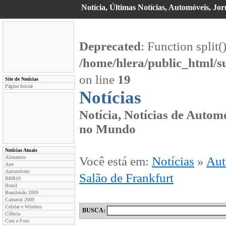
Notícia, Últimas Notícias, Automóveis, Jor
Deprecated
: Function split(
/home/hlera/public_html/s
on line
19
Site de Notícias
Página Inicial
Notícias
Notícia, Notícias de Automó
no Mundo
Notícias Atuais
Alimentos
Você está em:
Notícias
»
Aut
Arte
Automóveis
Salão de Frankfurt
BBB10
Brasil
Brasileirão 2009
Carnaval 2009
Celular e Wireless
BUSCA:
Ciência
Cine e Foto