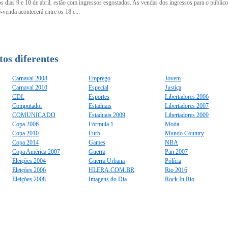
s dias 9 e 10 de abril, estão com ingressos esgostados. As vendas dos ingressos para o público 
-venda acontecerá entre os 18 e...
os diferentes
Carnaval 2008
Emprego
Jovem
Carnaval 2010
Especial
Justiça
CDL
Esportes
Libertadores 2006
Computador
Estaduais
Libertadores 2007
COMUNICADO
Estaduais 2009
Libertadores 2009
Copa 2006
Fórmula 1
Moda
Copa 2010
Furb
Mundo Country
Copa 2014
Games
NBA
Copa América 2007
Guerra
Pan 2007
Eleições 2004
Guerra Urbana
Polícia
Eleições 2006
HLERA.COM.BR
Rio 2016
Eleições 2008
Imagens do Dia
Rock In Rio