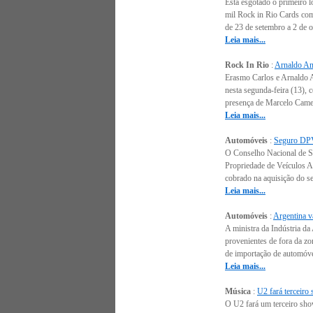
Está esgotado o primeiro l
mil Rock in Rio Cards come
de 23 de setembro a 2 de o
Leia mais...
Rock In Rio
:
Arnaldo Ant
Erasmo Carlos e Arnaldo An
nesta segunda-feira (13),
presença de Marcelo Camelo
Leia mais...
Automóveis
:
Seguro DPVA
O Conselho Nacional de Se
Propriedade de Veículos Au
cobrado na aquisição do se
Leia mais...
Automóveis
:
Argentina va
A ministra da Indústria d
provenientes de fora da z
de importação de automóvei
Leia mais...
Música
:
U2 fará terceiro
O U2 fará um terceiro sho