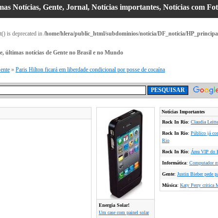
imas Notícias, Gente, Jornal, Notícias importantes, Notícias com Fo
t() is deprecated in
/home/hlera/public_html/subdominios/noticia/DF_noticia/HP_principa
te, últimas notícias de Gente no Brasil e no Mundo
ente
»
Paris Hilton ficará em liberdade condicional por posse de cocaína
Notícias Importantes
Rock In Rio
:
Claudia Leitte
Rock In Rio
:
Público já co
Rio
Rock In Rio
:
Área VIP do R
Informática
:
Computador ma
Gente
:
Justin Bieber pede p
Música
:
Katy Perry critica 
Energia Solar!
Um case com painel solar