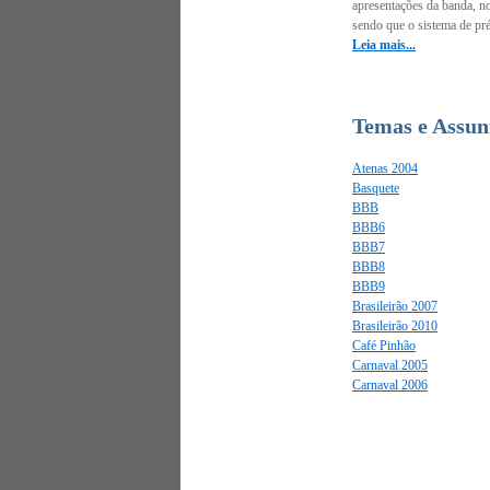
apresentações da banda, no
sendo que o sistema de pré
Leia mais...
Temas e Assunt
Atenas 2004
Basquete
BBB
BBB6
BBB7
BBB8
BBB9
Brasileirão 2007
Brasileirão 2010
Café Pinhão
Carnaval 2005
Carnaval 2006