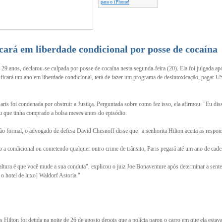
para o iPhone!
icará em liberdade condicional por posse de cocaína
e 29 anos, declarou-se culpada por posse de cocaína nesta segunda-feira (20). Ela foi julgada ap
ficará um ano em liberdade condicional, terá de fazer um programa de desintoxicação, pagar US
ris foi condenada por obstruir a Justiça. Perguntada sobre como fez isso, ela afirmou: "Eu diss
u que tinha comprado a bolsa meses antes do episódio.
o formal, o advogado de defesa David Chesnoff disse que "a senhorita Hilton aceita as respon
o a condicional ou cometendo qualquer outro crime de trânsito, Paris pegará até um ano de cade
altura é que você mude a sua conduta", explicou o juiz Joe Bonaventure após determinar a sent
o hotel de luxo] Waldorf Astoria."
is Hilton foi detida na noite de 26 de agosto depois que a polícia parou o carro em que ela est