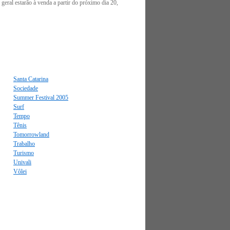
geral estarão à venda a partir do próximo dia 20,
Santa Catarina
Sociedade
Summer Festival 2005
Surf
Tempo
Tênis
Tomorrowland
Trabalho
Turismo
Univali
Vôlei