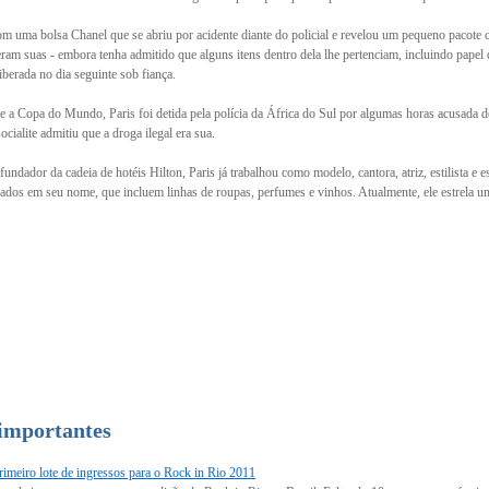
om uma bolsa Chanel que se abriu por acidente diante do policial e revelou um pequeno pacote 
eram suas - embora tenha admitido que alguns itens dentro dela lhe pertenciam, incluindo papel
iberada no dia seguinte sob fiança.
te a Copa do Mundo, Paris foi detida pela polícia da África do Sul por algumas horas acusada 
cialite admitiu que a droga ilegal era sua.
fundador da cadeia de hotéis Hilton, Paris já trabalhou como modelo, cantora, atriz, estilista e
eados em seu nome, que incluem linhas de roupas, perfumes e vinhos. Atualmente, ele estrela u
 importantes
imeiro lote de ingressos para o Rock in Rio 2011