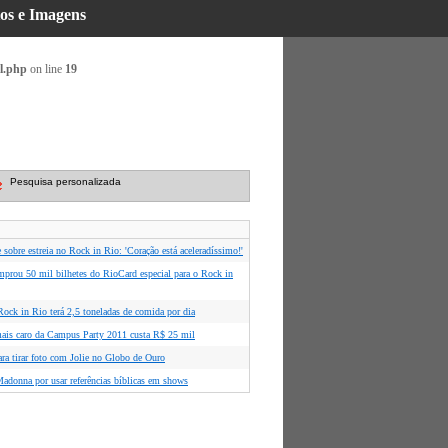
tos e Imagens
l.php
on line
19
Pesquisa personalizada
 sobre estreia no Rock in Rio: 'Coração está aceleradíssimo!'
mprou 50 mil bilhetes do RioCard especial para o Rock in
ock in Rio terá 2,5 toneladas de comida por dia
is caro da Campus Party 2011 custa R$ 25 mil
ara tirar foto com Jolie no Globo de Ouro
Madonna por usar referências bíblicas em shows