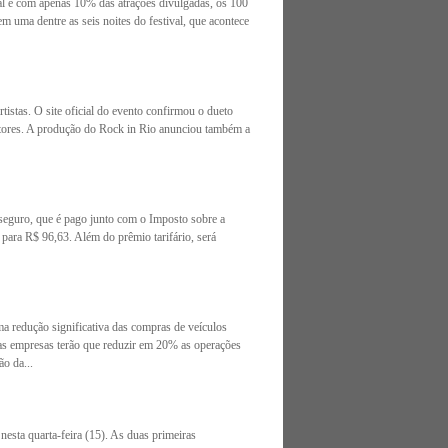
val e com apenas 10% das atrações divulgadas, os 100
m uma dentre as seis noites do festival, que acontece
istas. O site oficial do evento confirmou o dueto
antores. A produção do Rock in Rio anunciou também a
eguro, que é pago junto com o Imposto sobre a
para R$ 96,63. Além do prêmio tarifário, será
a redução significativa das compras de veículos
 as empresas terão que reduzir em 20% as operações
o da...
esta quarta-feira (15). As duas primeiras