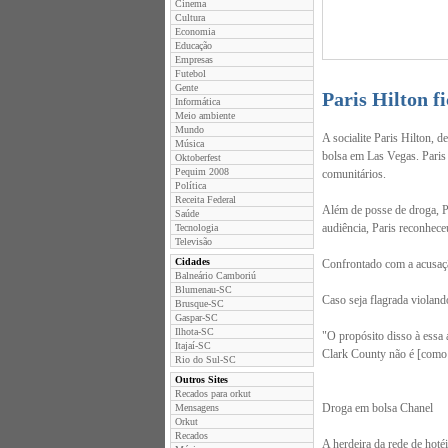
Cinema
Cultura
Economia
Educação
Empresas
Futebol
Gente
Paris Hilton f
Informática
Meio ambiente
Mundo
A socialite Paris Hilton, d
Música
bolsa em Las Vegas. Paris 
Oktoberfest
Pequim 2008
comunitários.
Política
Receita Federal
Além de posse de droga, Pa
Saúde
audiência, Paris reconhece
Tecnologia
Televisão
Cidades
Confrontado com a acusaçã
Balneário Camboriú
Blumenau-SC
Caso seja flagrada violand
Brusque-SC
Gaspar-SC
Ilhota-SC
"O propósito disso à essa 
Itajaí-SC
Clark County não é [como 
Rio do Sul-SC
Outros Sites
Recados para orkut
Droga em bolsa Chanel
Mensagens
Orkut
Recados
A herdeira da rede de hoté