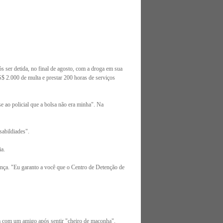
ós ser detida, no final de agosto, com a droga em sua
$ 2.000 de multa e prestar 200 horas de serviços
e ao policial que a bolsa não era minha". Na
sabildiades".
ia.
ença. "Eu garanto a você que o Centro de Detenção de
ava com um amigo após sentir "cheiro de maconha".