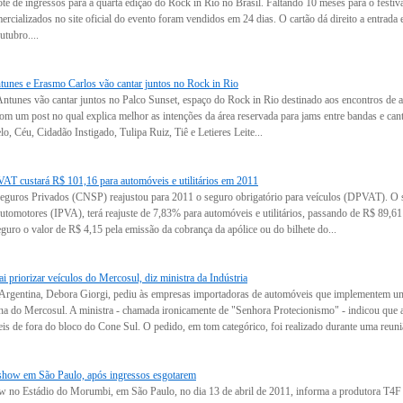
ote de ingressos para a quarta edição do Rock in Rio no Brasil. Faltando 10 meses para o festi
rcializados no site oficial do evento foram vendidos em 24 dias. O cartão dá direito a entrada e
utubro....
unes e Erasmo Carlos vão cantar juntos no Rock in Rio
tunes vão cantar juntos no Palco Sunset, espaço do Rock in Rio destinado aos encontros de art
 com um post no qual explica melhor as intenções da área reservada para jams entre bandas e c
, Céu, Cidadão Instigado, Tulipa Ruiz, Tiê e Letieres Leite...
T custará R$ 101,16 para automóveis e utilitários em 2011
guros Privados (CNSP) reajustou para 2011 o seguro obrigatório para veículos (DPVAT). O s
tomotores (IPVA), terá reajuste de 7,83% para automóveis e utilitários, passando de R$ 89,61 
guro o valor de R$ 4,15 pela emissão da cobrança da apólice ou do bilhete do...
i priorizar veículos do Mercosul, diz ministra da Indústria
a Argentina, Debora Giorgi, pediu às empresas importadoras de automóveis que implementem um
ona do Mercosul. A ministra - chamada ironicamente de "Senhora Protecionismo" - indicou que
s de fora do bloco do Cone Sul. O pedido, em tom categórico, foi realizado durante uma reuniã
 show em São Paulo, após ingressos esgotarem
w no Estádio do Morumbi, em São Paulo, no dia 13 de abril de 2011, informa a produtora T4F n