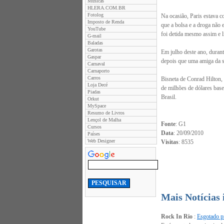
Músicas
HLERA.COM.BR
Fotolog
Na ocasião, Paris estava c
Imposto de Renda
que a bolsa e a droga não 
YouTube
foi detida mesmo assim e l
G-mail
Baladas
Garotas
Em julho deste ano, duran
Gaspar
depois que uma amiga da so
Carnaval
Carnaporto
Carros
Bisneta de Conrad Hilton, 
Loja Decé
de milhões de dólares bas
Piadas
Brasil.
Orkut
MySpace
Resumo de Livros
Lençol de Malha
Fonte
: G1
Cursos
Data
: 20/09/2010
Países
Web Designer
Visitas
: 8535
Mais Notícias
Rock In Rio
:
Esgotado pr